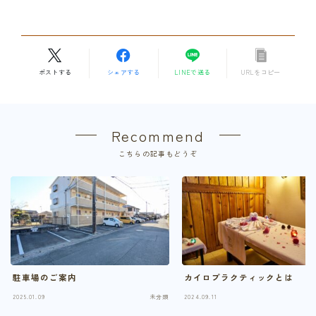
ポストする
シェアする
LINEで送る
URLをコピー
Recommend
こちらの記事もどうぞ
駐車場のご案内
カイロプラクティックとは
Follow Me
2025.01.09
未分類
2024.09.11