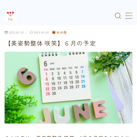
MENU
2025.06.05
2025.06.09
未分類
【美姿勢整体 咲笑】６月の予定
HOME
メニュー
サービスの流れ
お知らせ
ご予約はこちら