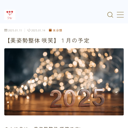
MENU
2025.01.11
2025.01.14
未分類
【美姿勢整体 咲笑】１月の予定
HOME
メニュー
サービスの流れ
お知らせ
ご予約はこちら