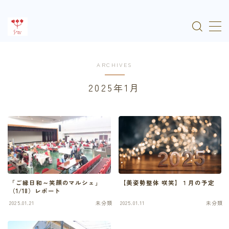
MENU
ARCHIVES
HOME
2025年1月
メニュー
サービスの流れ
お知らせ
「ご縁日和～笑顔のマルシェ」
【美姿勢整体 咲笑】１月の予定
ご予約はこちら
（1/18）レポート
2025.01.21
未分類
2025.01.11
未分類