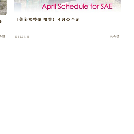
【美姿勢整体 咲笑】４月の予定
ル
分類
2025.04.18
未分類